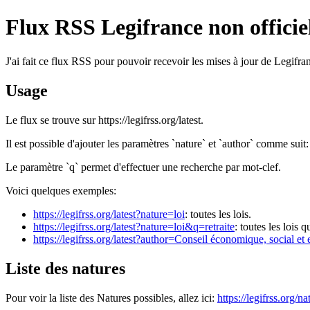
Flux RSS Legifrance non officie
J'ai fait ce flux RSS pour pouvoir recevoir les mises à jour de Legifran
Usage
Le flux se trouve sur https://legifrss.org/latest.
Il est possible d'ajouter les paramètres `nature` et `author` comme suit
Le paramètre `q` permet d'effectuer une recherche par mot-clef.
Voici quelques exemples:
https://legifrss.org/latest?nature=loi
: toutes les lois.
https://legifrss.org/latest?nature=loi&q=retraite
: toutes les lois 
https://legifrss.org/latest?author=Conseil économique, social e
Liste des natures
Pour voir la liste des Natures possibles, allez ici:
https://legifrss.org/na