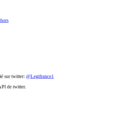
thors
é sur twitter:
@Legifrance1
PI de twitter.