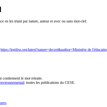
l
ce en les triant par nature, auteur et avec ou sans mot-clef.
:
https://legifrss.org/latest?nature=decret&author=Ministère de l'éducatio
qui contiennent le mot retraite.
t environnemental
: toutes les publications du CESE.
tures